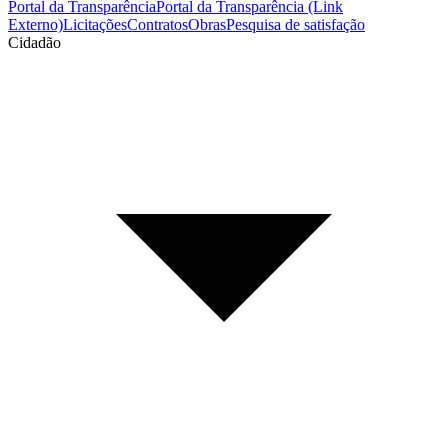
Portal da Transparência
Portal da Transparência (Link
Externo)
Licitações
Contratos
Obras
Pesquisa de satisfação
Cidadão