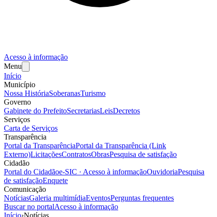
Acesso à informação
Menu
Início
Município
Nossa História
Soberanas
Turismo
Governo
Gabinete do Prefeito
Secretarias
Leis
Decretos
Serviços
Carta de Serviços
Transparência
Portal da Transparência
Portal da Transparência (Link
Externo)
Licitações
Contratos
Obras
Pesquisa de satisfação
Cidadão
Portal do Cidadão
e-SIC · Acesso à informação
Ouvidoria
Pesquisa
de satisfação
Enquete
Comunicação
Notícias
Galeria multimídia
Eventos
Perguntas frequentes
Buscar no portal
Acesso à informação
Início
›
Notícias