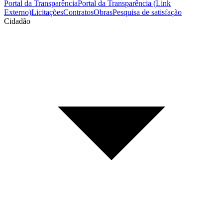
Portal da Transparência
Portal da Transparência (Link
Externo)
Licitações
Contratos
Obras
Pesquisa de satisfação
Cidadão