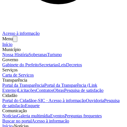
Acesso à informação
Menu
Início
Município
Nossa História
Soberanas
Turismo
Governo
Gabinete do Prefeito
Secretarias
Leis
Decretos
Serviços
Carta de Serviços
Transparência
Portal da Transparência
Portal da Transparência (Link
Externo)
Licitações
Contratos
Obras
Pesquisa de satisfação
Cidadão
Portal do Cidadão
e-SIC · Acesso à informação
Ouvidoria
Pesquisa
de satisfação
Enquete
Comunicação
Notícias
Galeria multimídia
Eventos
Perguntas frequentes
Buscar no portal
Acesso à informação
Início
›
Notícias