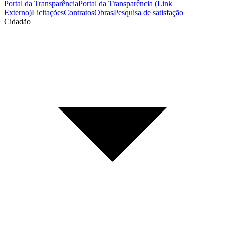
Portal da Transparência
Portal da Transparência (Link
Externo)
Licitações
Contratos
Obras
Pesquisa de satisfação
Cidadão