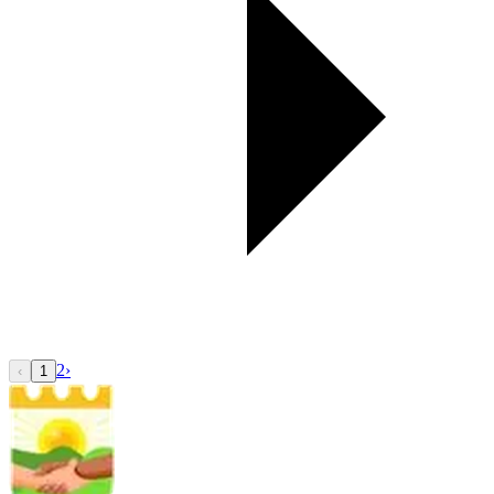
2
›
‹
1