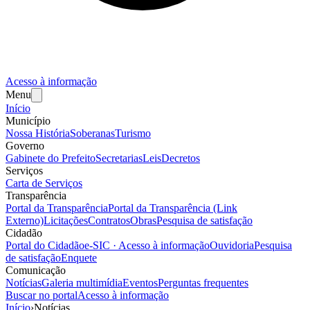
Acesso à informação
Menu
Início
Município
Nossa História
Soberanas
Turismo
Governo
Gabinete do Prefeito
Secretarias
Leis
Decretos
Serviços
Carta de Serviços
Transparência
Portal da Transparência
Portal da Transparência (Link
Externo)
Licitações
Contratos
Obras
Pesquisa de satisfação
Cidadão
Portal do Cidadão
e-SIC · Acesso à informação
Ouvidoria
Pesquisa
de satisfação
Enquete
Comunicação
Notícias
Galeria multimídia
Eventos
Perguntas frequentes
Buscar no portal
Acesso à informação
Início
›
Notícias