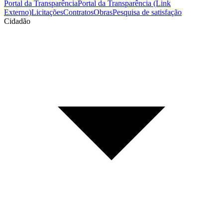
Portal da Transparência
Portal da Transparência (Link
Externo)
Licitações
Contratos
Obras
Pesquisa de satisfação
Cidadão