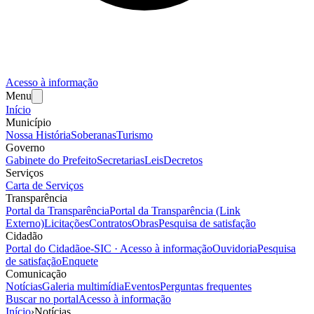
Acesso à informação
Menu
Início
Município
Nossa História
Soberanas
Turismo
Governo
Gabinete do Prefeito
Secretarias
Leis
Decretos
Serviços
Carta de Serviços
Transparência
Portal da Transparência
Portal da Transparência (Link
Externo)
Licitações
Contratos
Obras
Pesquisa de satisfação
Cidadão
Portal do Cidadão
e-SIC · Acesso à informação
Ouvidoria
Pesquisa
de satisfação
Enquete
Comunicação
Notícias
Galeria multimídia
Eventos
Perguntas frequentes
Buscar no portal
Acesso à informação
Início
›
Notícias