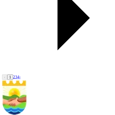
2
3
4
›
‹
1