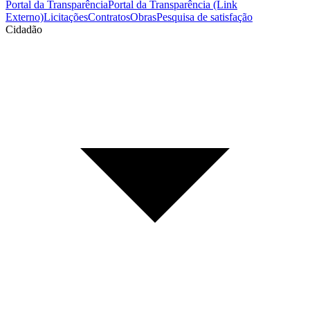
Portal da Transparência
Portal da Transparência (Link
Externo)
Licitações
Contratos
Obras
Pesquisa de satisfação
Cidadão