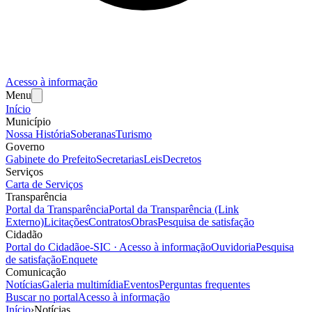
Acesso à informação
Menu
Início
Município
Nossa História
Soberanas
Turismo
Governo
Gabinete do Prefeito
Secretarias
Leis
Decretos
Serviços
Carta de Serviços
Transparência
Portal da Transparência
Portal da Transparência (Link
Externo)
Licitações
Contratos
Obras
Pesquisa de satisfação
Cidadão
Portal do Cidadão
e-SIC · Acesso à informação
Ouvidoria
Pesquisa
de satisfação
Enquete
Comunicação
Notícias
Galeria multimídia
Eventos
Perguntas frequentes
Buscar no portal
Acesso à informação
Início
›
Notícias