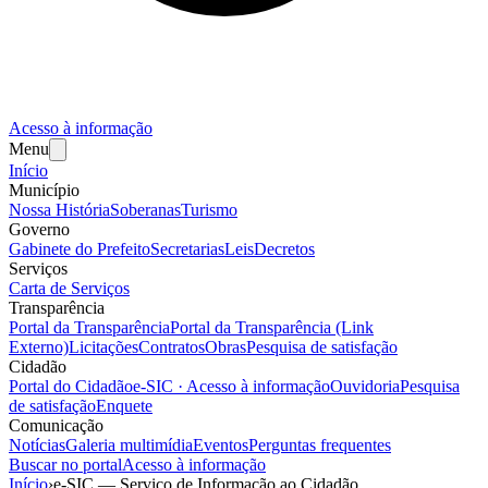
Acesso à informação
Menu
Início
Município
Nossa História
Soberanas
Turismo
Governo
Gabinete do Prefeito
Secretarias
Leis
Decretos
Serviços
Carta de Serviços
Transparência
Portal da Transparência
Portal da Transparência (Link
Externo)
Licitações
Contratos
Obras
Pesquisa de satisfação
Cidadão
Portal do Cidadão
e-SIC · Acesso à informação
Ouvidoria
Pesquisa
de satisfação
Enquete
Comunicação
Notícias
Galeria multimídia
Eventos
Perguntas frequentes
Buscar no portal
Acesso à informação
Início
›
e-SIC — Serviço de Informação ao Cidadão