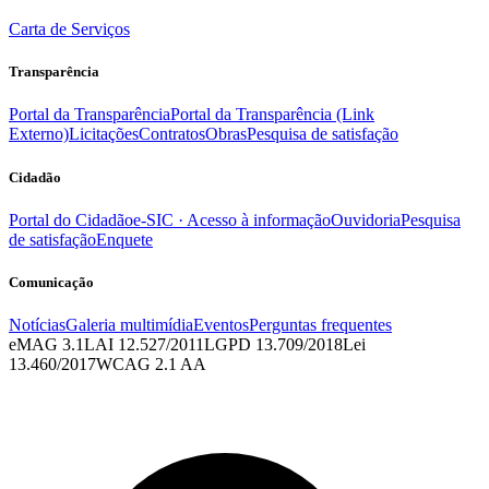
Carta de Serviços
Transparência
Portal da Transparência
Portal da Transparência (Link
Externo)
Licitações
Contratos
Obras
Pesquisa de satisfação
Cidadão
Portal do Cidadão
e-SIC · Acesso à informação
Ouvidoria
Pesquisa
de satisfação
Enquete
Comunicação
Notícias
Galeria multimídia
Eventos
Perguntas frequentes
eMAG 3.1
LAI 12.527/2011
LGPD 13.709/2018
Lei
13.460/2017
WCAG 2.1 AA