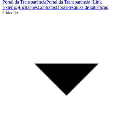
Portal da Transparência
Portal da Transparência (Link
Externo)
Licitações
Contratos
Obras
Pesquisa de satisfação
Cidadão