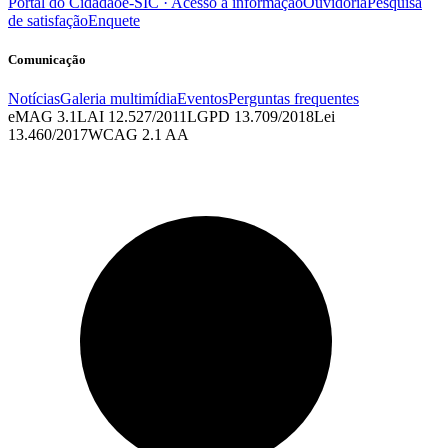
Portal do Cidadão
e-SIC · Acesso à informação
Ouvidoria
Pesquisa
de satisfação
Enquete
Comunicação
Notícias
Galeria multimídia
Eventos
Perguntas frequentes
eMAG 3.1
LAI 12.527/2011
LGPD 13.709/2018
Lei
13.460/2017
WCAG 2.1 AA