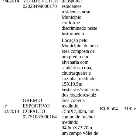
94
/
2014
VUADEN LTDA
transportar
02028499000170
estudantes
residentes neste
Município
conforme
discriminado neste
instrumento
Locação pelo
Município, de uma
área composta de
um prédio em
alvenaria com
sanitários, copa,
churrasqueira e
cozinha, medindo
15X10,5m,
vestiários/sanitários
dos jogadores/juiz
GREMIO
área coberta
nº
ESPORTIVO
medindo
R$ 8.504
31/05
82
/
2014
COPALTO
15mX7,80m, um
02751087000164
campo de futebol
medindo
94,6mX73,70m,
um campo vôlei de