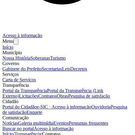
Acesso à informação
Menu
Início
Município
Nossa História
Soberanas
Turismo
Governo
Gabinete do Prefeito
Secretarias
Leis
Decretos
Serviços
Carta de Serviços
Transparência
Portal da Transparência
Portal da Transparência (Link
Externo)
Licitações
Contratos
Obras
Pesquisa de satisfação
Cidadão
Portal do Cidadão
e-SIC · Acesso à informação
Ouvidoria
Pesquisa
de satisfação
Enquete
Comunicação
Notícias
Galeria multimídia
Eventos
Perguntas frequentes
Buscar no portal
Acesso à informação
Início
/
Transparência
/
Contratos