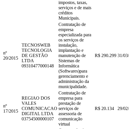
impostos, taxas,
serviços e de mais
créditos
Municipais.
Contratação de
empresa
especializada para
os serviços de
TECNOSWEB
instalação,
TECNOLOGIA
implantação e
nº
DE GESTÃO
manutenção de
R$ 290.299
31/03
20
/
2015
LTDA
Sistemas de
09310477000148
Informática
(Softwares)para
gerenciamento e
administração da
municipalidade.
Contratação de
REGIAO DOS
empresa para
VALES
prestação de
nº
COMUNICACAO
serviços de
R$ 20.134
29/02
17
/
2015
DIGITAL LTDA
assessoria de
03754500000107
comunicação
virtual