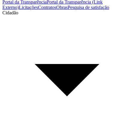
Portal da Transparência
Portal da Transparência (Link
Externo)
Licitações
Contratos
Obras
Pesquisa de satisfação
Cidadão