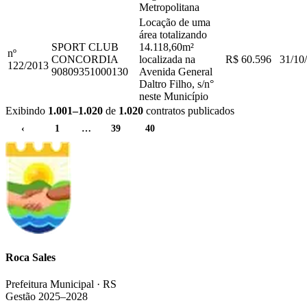
Metropolitana
Locação de uma
área totalizando
SPORT CLUB
14.118,60m²
nº
CONCORDIA
localizada na
R$ 60.596
31/10
122
/
2013
90809351000130
Avenida General
Daltro Filho, s/n°
neste Município
Exibindo
1.001
–
1.020
de
1.020
contratos publicados
‹
1
…
39
40
41
Roca Sales
Prefeitura Municipal · RS
Gestão 2025–2028