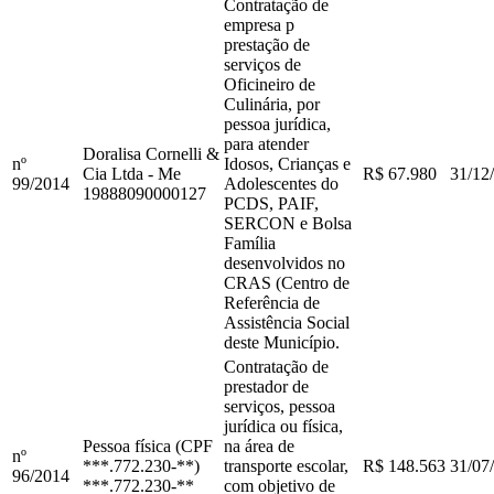
Contratação de
empresa p
prestação de
serviços de
Oficineiro de
Culinária, por
pessoa jurídica,
para atender
Doralisa Cornelli &
nº
Idosos, Crianças e
Cia Ltda - Me
R$ 67.980
31/12
99
/
2014
Adolescentes do
19888090000127
PCDS, PAIF,
SERCON e Bolsa
Família
desenvolvidos no
CRAS (Centro de
Referência de
Assistência Social
deste Município.
Contratação de
prestador de
serviços, pessoa
jurídica ou física,
Pessoa física (CPF
na área de
nº
***.772.230-**)
transporte escolar,
R$ 148.563
31/07
96
/
2014
***.772.230-**
com objetivo de