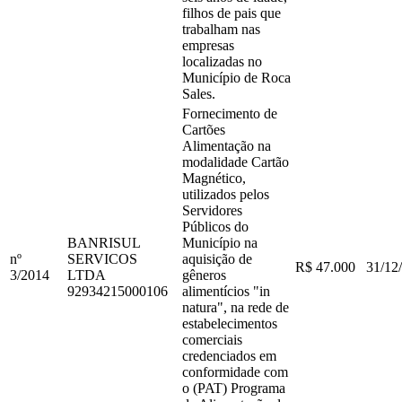
filhos de pais que
trabalham nas
empresas
localizadas no
Município de Roca
Sales.
Fornecimento de
Cartões
Alimentação na
modalidade Cartão
Magnético,
utilizados pelos
Servidores
Públicos do
BANRISUL
Município na
nº
SERVICOS
aquisição de
R$ 47.000
31/12
3
/
2014
LTDA
gêneros
92934215000106
alimentícios "in
natura", na rede de
estabelecimentos
comerciais
credenciados em
conformidade com
o (PAT) Programa