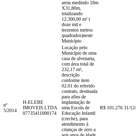
areia medindo 18m
X31,80m,
totalizando
12.300,00 m² (
doze mil e
trezentos metros
quadrados)neste
Município
Locação pelo
Município de uma
casa de alvenaria,
com área total de
232,17 m²,
descrição
conforme item
02.01 do referido
contrato, destinada
para afins de
H-ELEBE
implantação de
nº
IMOVEIS LTDA
uma Escola de
R$ 101.276
31/12
5
/
2014
07735411000174
Educação Infantil
(creche), para
atendimento à
crianças de zero a
seis anos de idade,