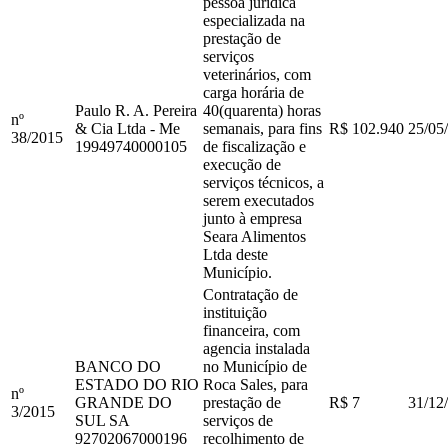
pessoa jurídica
especializada na
prestação de
serviços
veterinários, com
carga horária de
Paulo R. A. Pereira
40(quarenta) horas
nº
& Cia Ltda - Me
semanais, para fins
R$ 102.940
25/05
38
/
2015
19949740000105
de fiscalização e
execução de
serviços técnicos, a
serem executados
junto à empresa
Seara Alimentos
Ltda deste
Município.
Contratação de
instituição
financeira, com
agencia instalada
BANCO DO
no Município de
ESTADO DO RIO
Roca Sales, para
nº
GRANDE DO
prestação de
R$ 7
31/12
3
/
2015
SUL SA
serviços de
92702067000196
recolhimento de