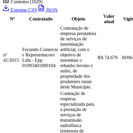
Contratos
(
1020
)
Exportar CSV
JSON
Valor
Nº
Contratado
Objeto
Vigê
atual
Contratação de
empresa prestadora
de serviços de
inseminação
Fecundo Comercio
artificial, com o
nº
e Representacoes
objetivo de
R$ 74.679
30/06
41
/
2015
Ltda - Epp
inseminar o
01093401000104
rebanho bovino e
suíno, de
propriedade dos
produtores rurais
deste Município.
Contração de
empresa
especializada para
a prestação de
serviços de
transmissão
radiofônica
(emissora de