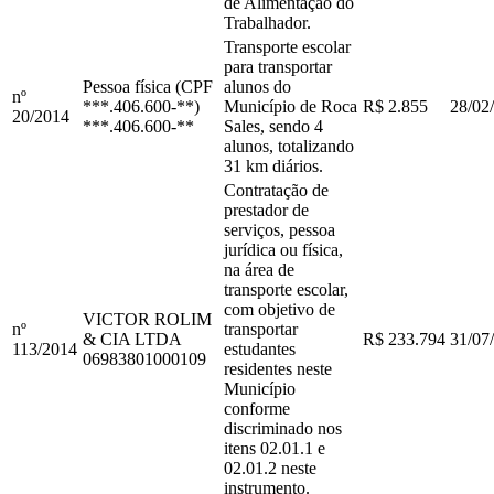
de Alimentação do
Trabalhador.
Transporte escolar
para transportar
Pessoa física (CPF
alunos do
nº
***.406.600-**)
Município de Roca
R$ 2.855
28/02
20
/
2014
***.406.600-**
Sales, sendo 4
alunos, totalizando
31 km diários.
Contratação de
prestador de
serviços, pessoa
jurídica ou física,
na área de
transporte escolar,
com objetivo de
VICTOR ROLIM
nº
transportar
& CIA LTDA
R$ 233.794
31/07
113
/
2014
estudantes
06983801000109
residentes neste
Município
conforme
discriminado nos
itens 02.01.1 e
02.01.2 neste
instrumento.