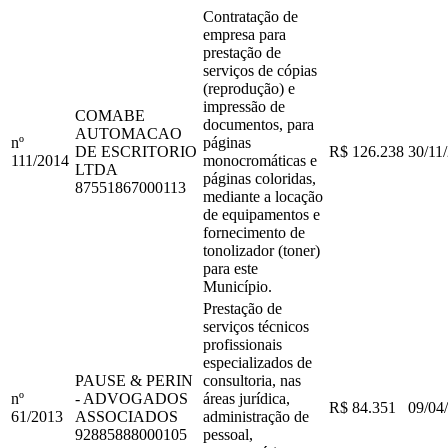
Contratação de
empresa para
prestação de
serviços de cópias
(reprodução) e
impressão de
COMABE
documentos, para
AUTOMACAO
nº
páginas
DE ESCRITORIO
R$ 126.238
30/11
111
/
2014
monocromáticas e
LTDA
páginas coloridas,
87551867000113
mediante a locação
de equipamentos e
fornecimento de
tonolizador (toner)
para este
Município.
Prestação de
serviços técnicos
profissionais
especializados de
PAUSE & PERIN
consultoria, nas
nº
- ADVOGADOS
áreas jurídica,
R$ 84.351
09/04
61
/
2013
ASSOCIADOS
administração de
92885888000105
pessoal,