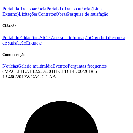
Portal da Transparência
Portal da Transparência (Link
Externo)
Licitações
Contratos
Obras
Pesquisa de satisfação
Cidadão
Portal do Cidadão
e-SIC · Acesso à informação
Ouvidoria
Pesquisa
de satisfação
Enquete
Comunicação
Notícias
Galeria multimídia
Eventos
Perguntas frequentes
eMAG 3.1
LAI 12.527/2011
LGPD 13.709/2018
Lei
13.460/2017
WCAG 2.1 AA