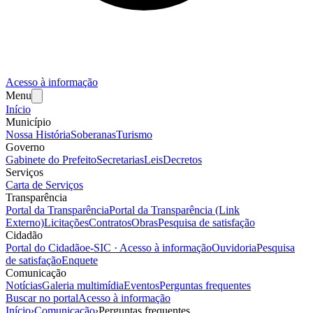
Acesso à informação
Menu
Início
Município
Nossa História
Soberanas
Turismo
Governo
Gabinete do Prefeito
Secretarias
Leis
Decretos
Serviços
Carta de Serviços
Transparência
Portal da Transparência
Portal da Transparência (Link
Externo)
Licitações
Contratos
Obras
Pesquisa de satisfação
Cidadão
Portal do Cidadão
e-SIC · Acesso à informação
Ouvidoria
Pesquisa
de satisfação
Enquete
Comunicação
Notícias
Galeria multimídia
Eventos
Perguntas frequentes
Buscar no portal
Acesso à informação
Início
›
Comunicação
›
Perguntas frequentes