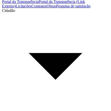
Portal da Transparência
Portal da Transparência (Link
Externo)
Licitações
Contratos
Obras
Pesquisa de satisfação
Cidadão