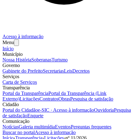
Acesso à informação
Menu
Início
Município
Nossa História
Soberanas
Turismo
Governo
Gabinete do Prefeito
Secretarias
Leis
Decretos
Serviços
Carta de Serviços
Transparência
Portal da Transparência
Portal da Transparência (Link
Externo)
Licitações
Contratos
Obras
Pesquisa de satisfação
Cidadão
Portal do Cidadão
e-SIC · Acesso à informação
Ouvidoria
Pesquisa
de satisfação
Enquete
Comunicação
Notícias
Galeria multimídia
Eventos
Perguntas frequentes
Buscar no portal
Acesso à informação
Início
›
Transparência
›
Licitações
›
nº
11
/
2026