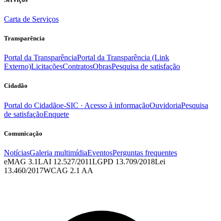
Carta de Serviços
Transparência
Portal da Transparência
Portal da Transparência (Link
Externo)
Licitações
Contratos
Obras
Pesquisa de satisfação
Cidadão
Portal do Cidadão
e-SIC · Acesso à informação
Ouvidoria
Pesquisa
de satisfação
Enquete
Comunicação
Notícias
Galeria multimídia
Eventos
Perguntas frequentes
eMAG 3.1
LAI 12.527/2011
LGPD 13.709/2018
Lei
13.460/2017
WCAG 2.1 AA