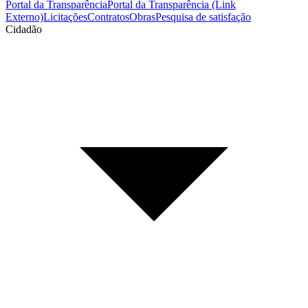
Portal da Transparência
Portal da Transparência (Link
Externo)
Licitações
Contratos
Obras
Pesquisa de satisfação
Cidadão