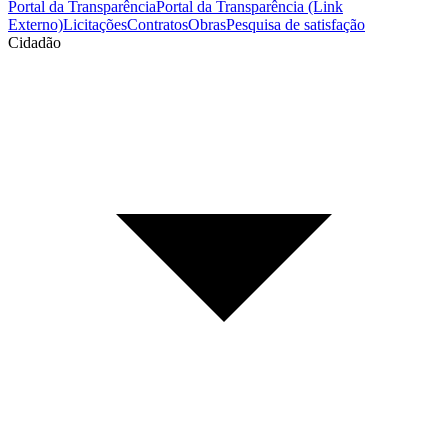
Portal da Transparência
Portal da Transparência (Link
Externo)
Licitações
Contratos
Obras
Pesquisa de satisfação
Cidadão