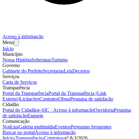
Acesso à informação
Menu
Início
Município
Nossa História
Soberanas
Turismo
Governo
Gabinete do Prefeito
Secretarias
Leis
Decretos
Serviços
Carta de Serviços
Transparência
Portal da Transparência
Portal da Transparência (Link
Externo)
Licitações
Contratos
Obras
Pesquisa de satisfação
Cidadão
Portal do Cidadão
e-SIC · Acesso à informação
Ouvidoria
Pesquisa
de satisfação
Enquete
Comunicação
Notícias
Galeria multimídia
Eventos
Perguntas frequentes
Buscar no portal
Acesso à informação
Início
›
Transparência
›
Contratos
›
nº
8-3
/
2026