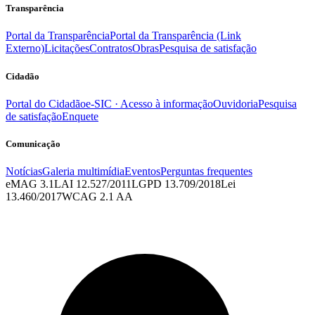
Transparência
Portal da Transparência
Portal da Transparência (Link
Externo)
Licitações
Contratos
Obras
Pesquisa de satisfação
Cidadão
Portal do Cidadão
e-SIC · Acesso à informação
Ouvidoria
Pesquisa
de satisfação
Enquete
Comunicação
Notícias
Galeria multimídia
Eventos
Perguntas frequentes
eMAG 3.1
LAI 12.527/2011
LGPD 13.709/2018
Lei
13.460/2017
WCAG 2.1 AA