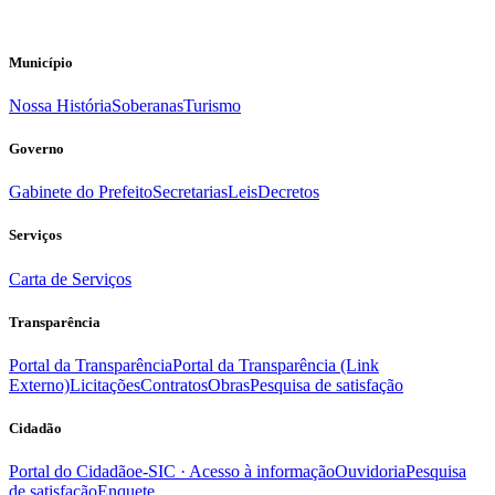
Município
Nossa História
Soberanas
Turismo
Governo
Gabinete do Prefeito
Secretarias
Leis
Decretos
Serviços
Carta de Serviços
Transparência
Portal da Transparência
Portal da Transparência (Link
Externo)
Licitações
Contratos
Obras
Pesquisa de satisfação
Cidadão
Portal do Cidadão
e-SIC · Acesso à informação
Ouvidoria
Pesquisa
de satisfação
Enquete