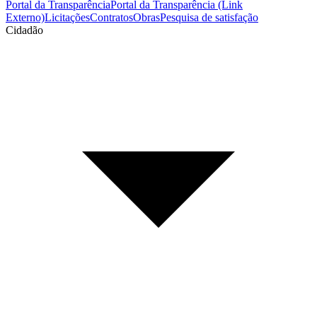
Portal da Transparência
Portal da Transparência (Link
Externo)
Licitações
Contratos
Obras
Pesquisa de satisfação
Cidadão