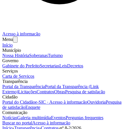
Acesso à informação
Menu
Início
Município
Nossa História
Soberanas
Turismo
Governo
Gabinete do Prefeito
Secretarias
Leis
Decretos
Serviços
Carta de Serviços
Transparência
Portal da Transparência
Portal da Transparência (Link
Externo)
Licitações
Contratos
Obras
Pesquisa de satisfação
Cidadão
Portal do Cidadão
e-SIC · Acesso à informação
Ouvidoria
Pesquisa
de satisfação
Enquete
Comunicação
Notícias
Galeria multimídia
Eventos
Perguntas frequentes
Buscar no portal
Acesso à informação
Início
›
Transparência
›
Contratos
›
nº
8-2
/
2026