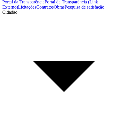
Portal da Transparência
Portal da Transparência (Link
Externo)
Licitações
Contratos
Obras
Pesquisa de satisfação
Cidadão