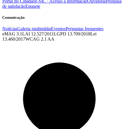
Portal do Cidadão
e-SIC · Acesso à informação
Ouvidoria
Pesquisa
de satisfação
Enquete
Comunicação
Notícias
Galeria multimídia
Eventos
Perguntas frequentes
eMAG 3.1
LAI 12.527/2011
LGPD 13.709/2018
Lei
13.460/2017
WCAG 2.1 AA