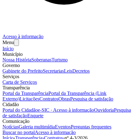
Acesso à informação
Menu
Início
Município
Nossa História
Soberanas
Turismo
Governo
Gabinete do Prefeito
Secretarias
Leis
Decretos
Serviços
Carta de Serviços
Transparência
Portal da Transparência
Portal da Transparência (Link
Externo)
Licitações
Contratos
Obras
Pesquisa de satisfação
Cidadão
Portal do Cidadão
e-SIC · Acesso à informação
Ouvidoria
Pesquisa
de satisfação
Enquete
Comunicação
Notícias
Galeria multimídia
Eventos
Perguntas frequentes
Buscar no portal
Acesso à informação
Início
›
Transparência
›
Contratos
›
nº
4-3
/
2026