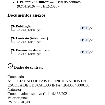
CPF ***.732.300-**
—
Fiscal do contrato
(02/01/2026 — 31/12/2026)
Documentos anexos
Publicação
PDF
T-2026-4_129689.pdf
Contrato (inteiro teor)
PDF
T-2026-4_129578.pdf
Documento do contrato
PDF
T-2026-4_129690.pdf
Dados do contrato
Contratado
ASSOCIACAO DE PAIS E FUNCIONARIOS DA
ESCOLA DE EDUCACAO INFA · 26435348000103
Natureza
Contrato administrativo (Lei 14.133/2021)
Valor original
R$ 778.346,40