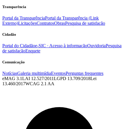
Transparência
Portal da Transparência
Portal da Transparência (Link
Externo)
Licitações
Contratos
Obras
Pesquisa de satisfação
Cidadão
Portal do Cidadão
e-SIC · Acesso à informação
Ouvidoria
Pesquisa
de satisfação
Enquete
Comunicação
Notícias
Galeria multimídia
Eventos
Perguntas frequentes
eMAG 3.1
LAI 12.527/2011
LGPD 13.709/2018
Lei
13.460/2017
WCAG 2.1 AA