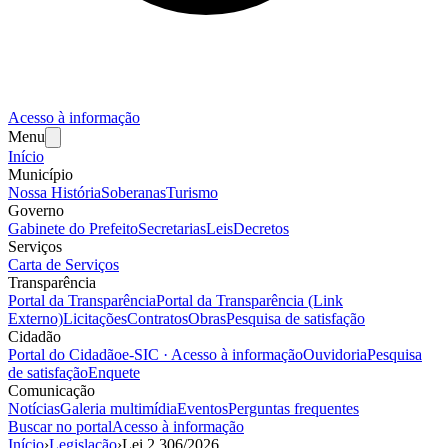
Acesso à informação
Menu
Início
Município
Nossa História
Soberanas
Turismo
Governo
Gabinete do Prefeito
Secretarias
Leis
Decretos
Serviços
Carta de Serviços
Transparência
Portal da Transparência
Portal da Transparência (Link
Externo)
Licitações
Contratos
Obras
Pesquisa de satisfação
Cidadão
Portal do Cidadão
e-SIC · Acesso à informação
Ouvidoria
Pesquisa
de satisfação
Enquete
Comunicação
Notícias
Galeria multimídia
Eventos
Perguntas frequentes
Buscar no portal
Acesso à informação
Início
›
Legislação
›
Lei
2.306
/
2026