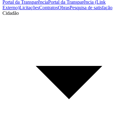
Portal da Transparência
Portal da Transparência (Link
Externo)
Licitações
Contratos
Obras
Pesquisa de satisfação
Cidadão