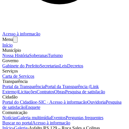
Acesso à informação
Menu
Início
Município
Nossa História
Soberanas
Turismo
Governo
Gabinete do Prefeito
Secretarias
Leis
Decretos
Serviços
Carta de Serviços
Transparência
Portal da Transparência
Portal da Transparência (Link
Externo)
Licitações
Contratos
Obras
Pesquisa de satisfação
Cidadão
Portal do Cidadão
e-SIC · Acesso à informação
Ouvidoria
Pesquisa
de satisfação
Enquete
Comunicação
Notícias
Galeria multimídia
Eventos
Perguntas frequentes
Buscar no portal
Acesso à informação
Início
›
Galeria
›
Asfalto RS 129 – Roca Sales a Colinas