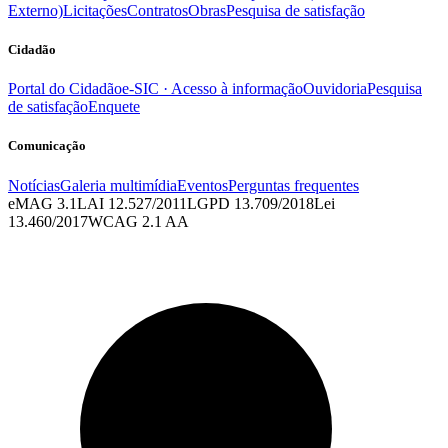
Externo)
Licitações
Contratos
Obras
Pesquisa de satisfação
Cidadão
Portal do Cidadão
e-SIC · Acesso à informação
Ouvidoria
Pesquisa
de satisfação
Enquete
Comunicação
Notícias
Galeria multimídia
Eventos
Perguntas frequentes
eMAG 3.1
LAI 12.527/2011
LGPD 13.709/2018
Lei
13.460/2017
WCAG 2.1 AA