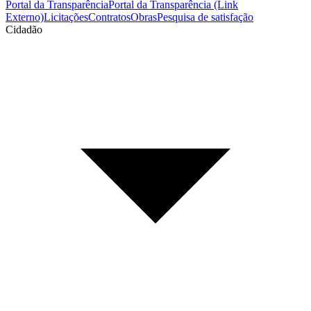
Portal da Transparência
Portal da Transparência (Link
Externo)
Licitações
Contratos
Obras
Pesquisa de satisfação
Cidadão