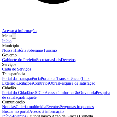
Acesso à informação
Menu
Início
Município
Nossa História
Soberanas
Turismo
Governo
Gabinete do Prefeito
Secretarias
Leis
Decretos
Serviços
Carta de Serviços
Transparência
Portal da Transparência
Portal da Transparência (Link
Externo)
Licitações
Contratos
Obras
Pesquisa de satisfação
Cidadão
Portal do Cidadão
e-SIC · Acesso à informação
Ouvidoria
Pesquisa
de satisfação
Enquete
Comunicação
Notícias
Galeria multimídia
Eventos
Perguntas frequentes
Buscar no portal
Acesso à informação
Início
›
Eventos
›
Culto/Almoço Ação de Graças Colheita