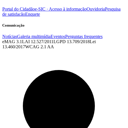
Portal do Cidadão
e-SIC · Acesso à informação
Ouvidoria
Pesquisa
de satisfação
Enquete
Comunicação
Notícias
Galeria multimídia
Eventos
Perguntas frequentes
eMAG 3.1
LAI 12.527/2011
LGPD 13.709/2018
Lei
13.460/2017
WCAG 2.1 AA