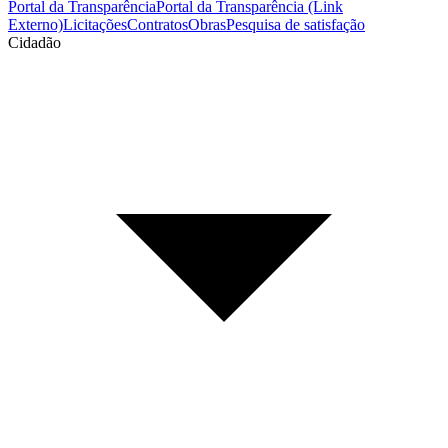
Portal da Transparência
Portal da Transparência (Link
Externo)
Licitações
Contratos
Obras
Pesquisa de satisfação
Cidadão